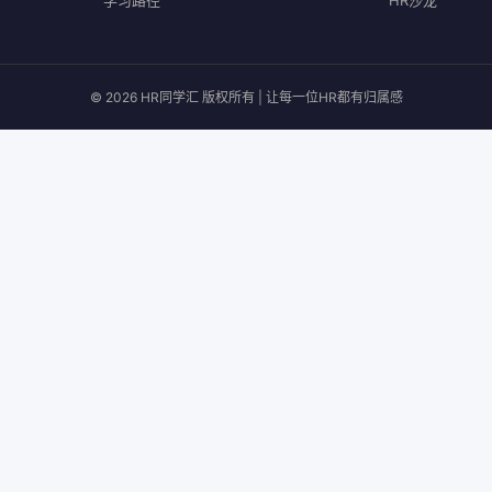
学习路径
HR沙龙
© 2026 HR同学汇 版权所有 | 让每一位HR都有归属感