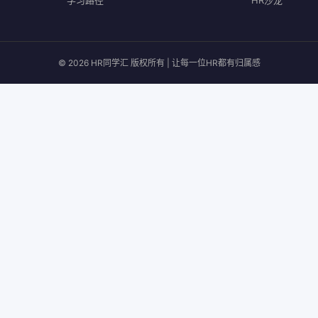
学习路径
HR沙龙
© 2026 HR同学汇 版权所有 | 让每一位HR都有归属感