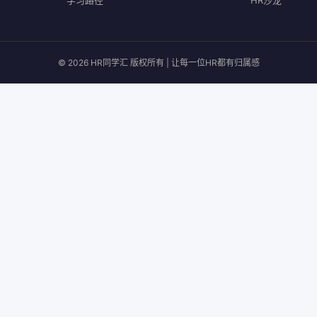
学习路径
HR沙龙
© 2026 HR同学汇 版权所有 | 让每一位HR都有归属感