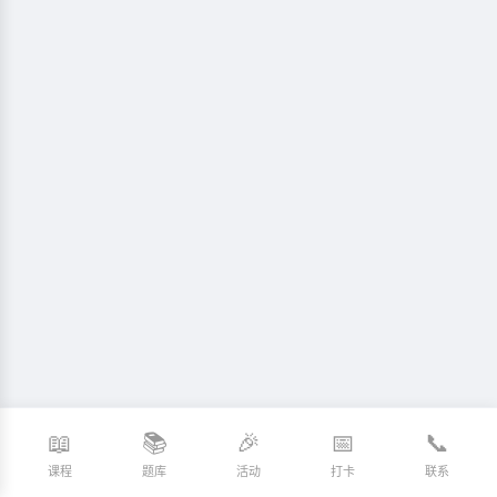
📖
📚
🎉
📅
📞
课程
题库
活动
打卡
联系