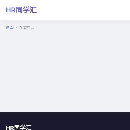
HR同学汇
题库
›
加载中...
HR同学汇