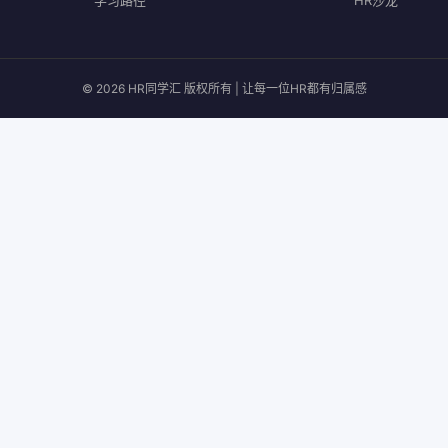
学习路径
HR沙龙
© 2026 HR同学汇 版权所有 | 让每一位HR都有归属感