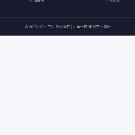
学习路径
HR沙龙
© 2026 HR同学汇 版权所有 | 让每一位HR都有归属感