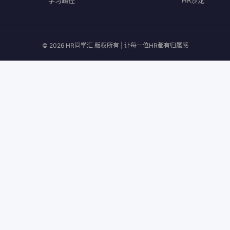
学习路径
HR沙龙
© 2026 HR同学汇 版权所有 | 让每一位HR都有归属感