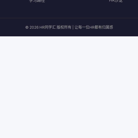
学习路径
HR沙龙
© 2026 HR同学汇 版权所有 | 让每一位HR都有归属感