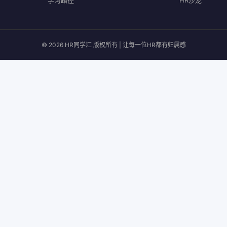
学习路径
HR沙龙
© 2026 HR同学汇 版权所有 | 让每一位HR都有归属感