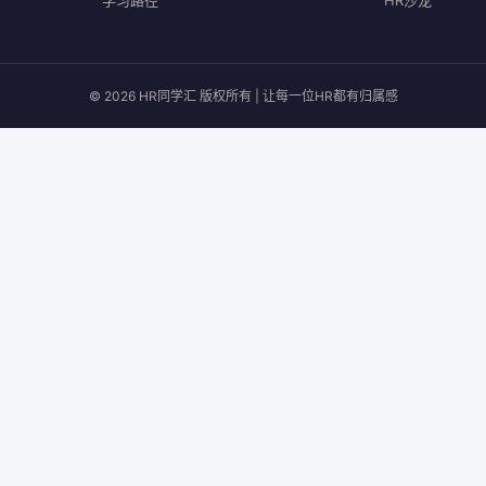
学习路径
HR沙龙
© 2026 HR同学汇 版权所有 | 让每一位HR都有归属感