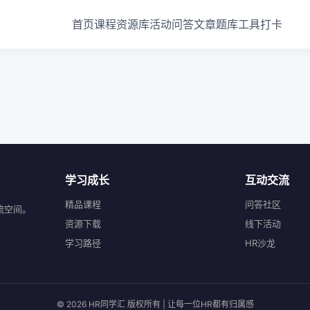
首页
课程
资源库
活动
问答
文章
题库
工具
打卡
学习成长
互动交流
精品课程
问答社区
流空间。
资源下载
线下活动
学习路径
HR沙龙
© 2026 HR同学汇 版权所有 | 让每一位HR都有归属感