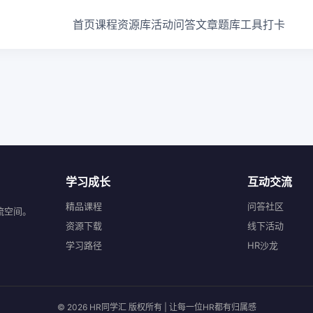
首页
课程
资源库
活动
问答
文章
题库
工具
打卡
学习成长
互动交流
精品课程
问答社区
流空间。
资源下载
线下活动
学习路径
HR沙龙
© 2026 HR同学汇 版权所有 | 让每一位HR都有归属感