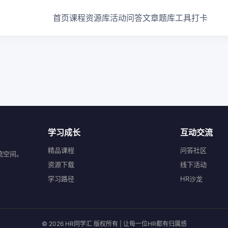
首页
课程
资源库
活动
问答
文章
题库
工具
打卡
学习成长
互动交流
精品课程
问答社区
流空间。
资源下载
线下活动
学习路径
HR沙龙
© 2026 HR同学汇 版权所有 | 让每一位HR都有归属感