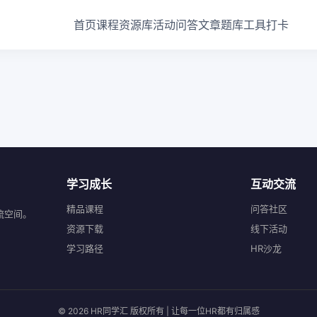
首页
课程
资源库
活动
问答
文章
题库
工具
打卡
学习成长
互动交流
精品课程
问答社区
流空间。
资源下载
线下活动
学习路径
HR沙龙
© 2026 HR同学汇 版权所有 | 让每一位HR都有归属感